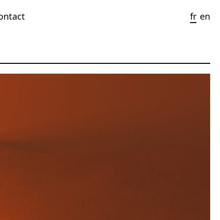
ontact
fr
en