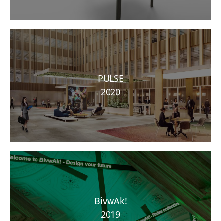
PULSE
2020
BivwAk!
2019