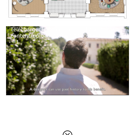
Lecteur
Télécharger le fichier: http://rfstudio.fr/wp-
vidéo
content/uploads/2016/10/120528_TaiPing_Final
_=1