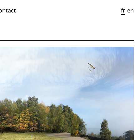
ontact
fr
en