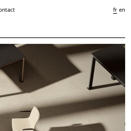
ontact
fr
en