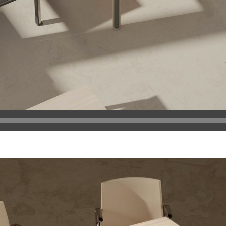
1.
« Silvera-ERA-BD-1080p »