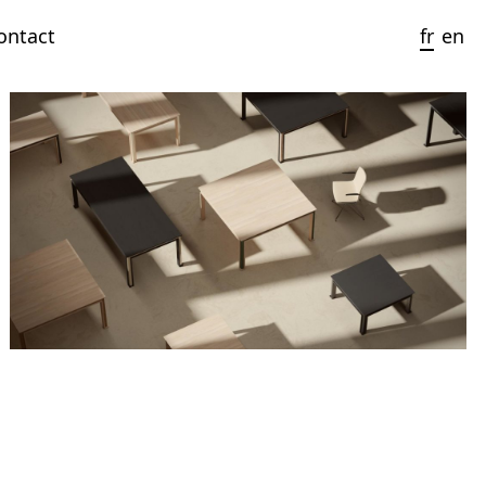
ontact
fr
en
Era
2024