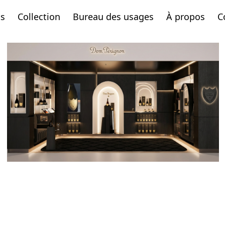
ts
Collection
Bureau des usages
À propos
C
Dom Pérignon
2025