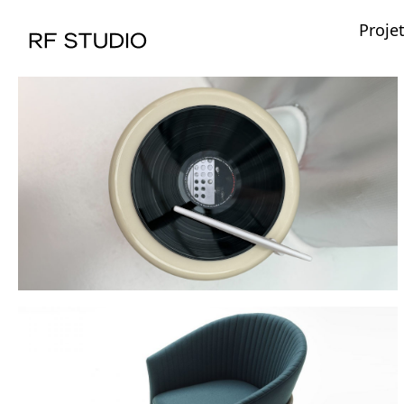
Proje
Spin stool
2025
Fauteuil Valmy