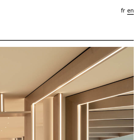
fr
en